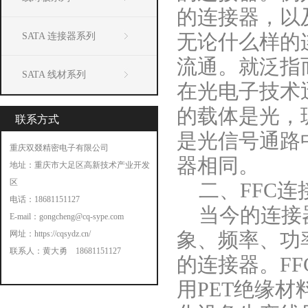
的连接器，以
SATA 连接器系列
无论什么样的
流通。就泛指
SATA 线材系列
在光电子技术
的载体是光，
联系方式
是光信号通路
重庆双叕精密电子有限公司
器相同。
地址：重庆市大足区高新技术产业开发
区
二、FFC
电话：18681151127
当今的连接
E-mail：
gongcheng@cq-sype.com
网址：
https://cqsydz.cn/
象、频率、功
联系人：黄大勇 18681151127
的连接器。F
用PET绝缘