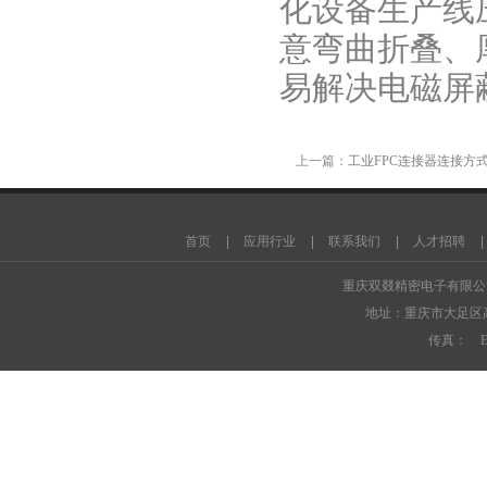
化设备生产线
意弯曲折叠、
易解决电磁屏
上一篇：
工业FPC连接器连接方
智能家居
工程混凝土搅拌站
商品混凝土搅拌站
干粉砂浆生产线
小型筛沙机
腻子粉
首页
应用行业
联系我们
人才招聘
机
三回程烘干机
腻子粉包装机
搅
重庆双叕精密电子有限
地址：重庆市大足区高新
传真： E-ma