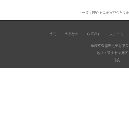
上一篇：
FPC连接器与FFC连
智能家居
工程混凝土搅拌站
商品混凝土搅拌站
干粉砂浆生产线
小型筛沙机
腻子粉
首页
应用行业
联系我们
人才招聘
机
三回程烘干机
腻子粉包装机
搅
重庆双叕精密电子有限
地址：重庆市大足区高新
传真： E-ma