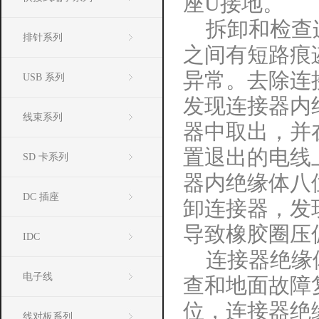
座U接地。
拆卸和检查
排针系列
之间有短路痕
异常。去除连
USB 系列
发现连接器内
线束系列
器中取出，并
置退出的电线
SD 卡系列
器内绝缘体八
DC 插座
卸连接器，发
导致橡胶圈压
IDC
连接器绝缘
电子线
查和地面故障
位，连接器绝
线对板系列