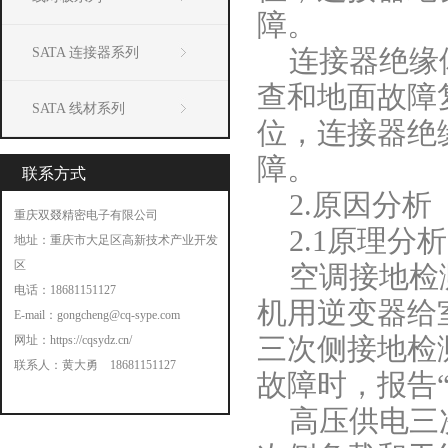
障。
SATA 连接器系列
连接器绝缘
查和地面故障
SATA 线材系列
位，连接器绝
障。
联系方式
2.原因分析
重庆双叕精密电子有限公司
2.1原理分析
地址：重庆市大足区高新技术产业开发
区
空调接地检
电话：18681151127
机用逆变器给室
E-mail：
gongcheng@cq-sype.com
网址：
https://cqsydz.cn/
三次侧接地检
联系人：黄大勇 18681151127
故障时，报告
高压供电三