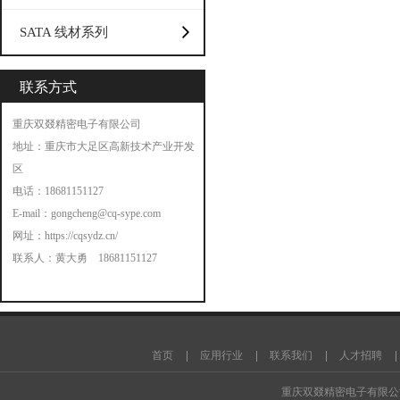
SATA 线材系列
联系方式
重庆双叕精密电子有限公司
地址：重庆市大足区高新技术产业开发
区
电话：18681151127
E-mail：
gongcheng@cq-sype.com
网址：
https://cqsydz.cn/
联系人：黄大勇 18681151127
智能家居
工程混凝土搅拌站
商品混凝土搅拌站
干粉砂浆生产线
小型筛沙机
腻子粉
首页
应用行业
联系我们
人才招聘
机
三回程烘干机
腻子粉包装机
搅
重庆双叕精密电子有限