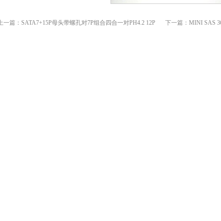
上一篇：
SATA7+15P母头带螺孔对7P组合四合一对PH4.2 12P
下一篇：
MINI SAS