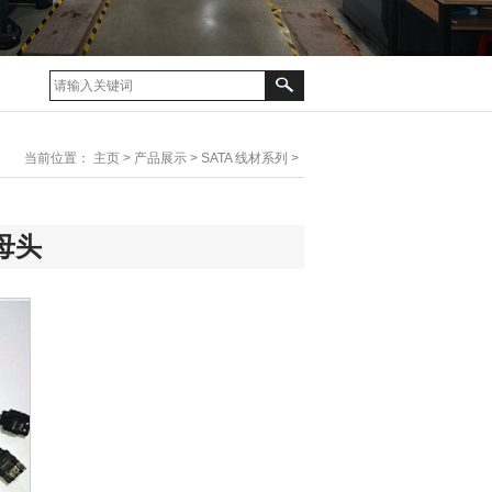
当前位置：
主页
>
产品展示
>
SATA 线材系列
>
P母头