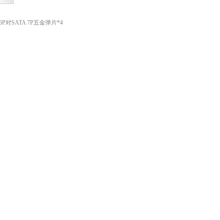
 36P对SATA 7P五金弹片*4