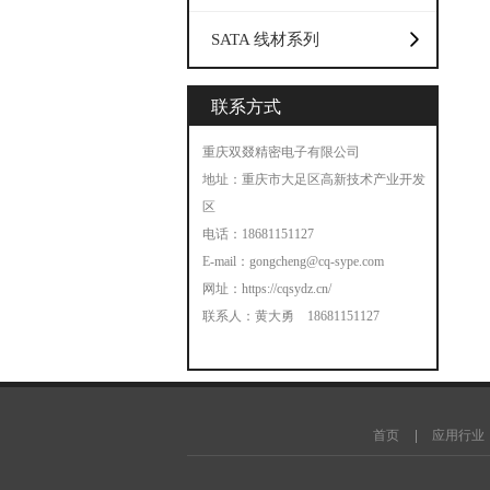
SATA 线材系列
联系方式
重庆双叕精密电子有限公司
地址：重庆市大足区高新技术产业开发
区
电话：18681151127
E-mail：
gongcheng@cq-sype.com
网址：
https://cqsydz.cn/
联系人：黄大勇 18681151127
智能家居
工程混凝土搅拌站
商品混凝土搅拌站
干粉
首页
应用行业