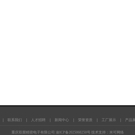
砂浆生产线
小型筛沙机
腻子粉搅拌机
雷蒙磨
撕碎机
腻子粉搅拌机
阀口全自动包装机
联系我们
人才招聘
新闻中心
荣誉资质
工厂展示
产品
机
三回程烘干机
腻子粉包装机
搅拌站控制系统
颚式破碎机
干粉砂浆储料罐
金属压块
重庆双叕精密电子有限公司
渝ICP备2025068250号
技术支持：
米可网络