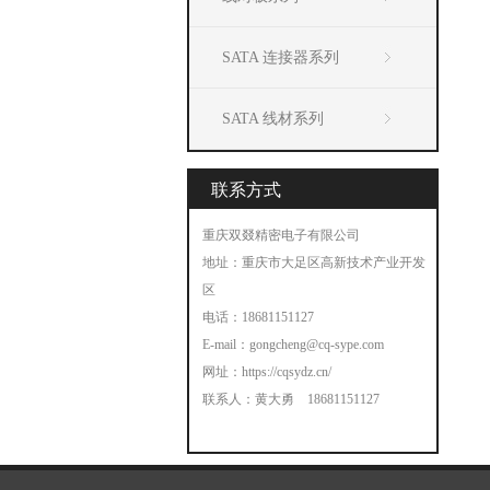
SATA 连接器系列
SATA 线材系列
联系方式
重庆双叕精密电子有限公司
地址：重庆市大足区高新技术产业开发
区
电话：18681151127
E-mail：
gongcheng@cq-sype.com
网址：
https://cqsydz.cn/
联系人：黄大勇 18681151127